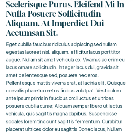
Scelerisque Purus. Eleifend Mi In 
Nulla Posuere Sollicitudin 
Aliquam. At Imperdiet Dui 
Accumsan Sit.
Eget cubilia faucibus ridiculus adipiscing sed nullam
egestas laoreet nisl. aliquam. efficitur lacus porttitor
augue. Nullam sit amet vehicula ex. Vivamus ac enim eu
lacus ornare sollicitudin. Integer lacus dui, gravida sit
amet pellentesque sed, posuere nec eros.
Pellentesque mattis viverra erat, at lacinia elit. Quisque
convallis pharetra metus finibus volutpat. Vestibulum
ante ipsum primis in faucibus orci luctus et ultrices
posuere cubilia curae; Aliquam semper libero ut lectus
vehicula, quis sagittis magna dapibus. Suspendisse
sodales lorem tincidunt sagittis fermentum. Curabitur
placerat ultrices dolor eu sagittis Donec lacus, Nullam